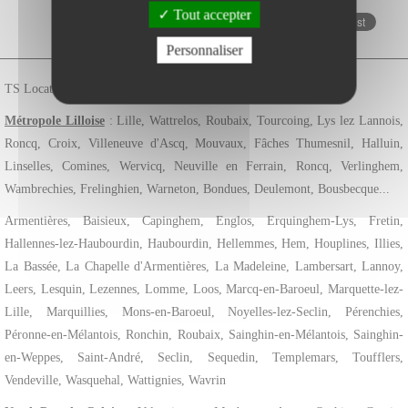
Tout accepter
Zone d'intervention - TS Location
Personnaliser
TS Location est implantée à
Wattrelos
dans la métropole lilloise.
Métropole Lilloise
: Lille, Wattrelos, Roubaix, Tourcoing, Lys lez Lannois,
Roncq, Croix, Villeneuve d'Ascq, Mouvaux, Fâches Thumesnil, Halluin,
Linselles, Comines, Wervicq, Neuville en Ferrain, Roncq, Verlinghem,
Wambrechies, Frelinghien, Warneton, Bondues, Deulemont, Bousbecque...
Armentières, Baisieux, Capinghem, Englos, Erquinghem-Lys, Fretin,
Hallennes-lez-Haubourdin, Haubourdin, Hellemmes, Hem, Houplines, Illies,
La Bassée, La Chapelle d'Armentières, La Madeleine, Lambersart, Lannoy,
Leers, Lesquin, Lezennes, Lomme, Loos, Marcq-en-Baroeul, Marquette-lez-
Lille, Marquillies, Mons-en-Baroeul, Noyelles-lez-Seclin, Pérenchies,
Péronne-en-Mélantois, Ronchin, Roubaix, Sainghin-en-Mélantois, Sainghin-
en-Weppes, Saint-André, Seclin, Sequedin, Templemars, Toufflers,
Vendeville, Wasquehal, Wattignies, Wavrin