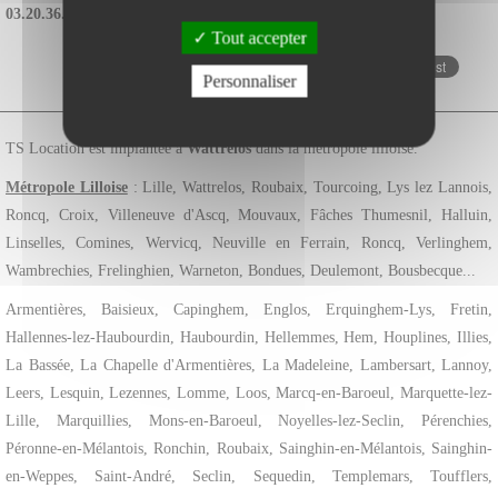
03.20.36.08.13
ou via notre
formulaire de contact
.
Tout accepter
Personnaliser
Zone d'intervention - TS Location
TS Location est implantée à
Wattrelos
dans la métropole lilloise.
Métropole Lilloise
: Lille, Wattrelos, Roubaix, Tourcoing, Lys lez Lannois,
Roncq, Croix, Villeneuve d'Ascq, Mouvaux, Fâches Thumesnil, Halluin,
Linselles, Comines, Wervicq, Neuville en Ferrain, Roncq, Verlinghem,
Wambrechies, Frelinghien, Warneton, Bondues, Deulemont, Bousbecque...
Armentières, Baisieux, Capinghem, Englos, Erquinghem-Lys, Fretin,
Hallennes-lez-Haubourdin, Haubourdin, Hellemmes, Hem, Houplines, Illies,
La Bassée, La Chapelle d'Armentières, La Madeleine, Lambersart, Lannoy,
Leers, Lesquin, Lezennes, Lomme, Loos, Marcq-en-Baroeul, Marquette-lez-
Lille, Marquillies, Mons-en-Baroeul, Noyelles-lez-Seclin, Pérenchies,
Péronne-en-Mélantois, Ronchin, Roubaix, Sainghin-en-Mélantois, Sainghin-
en-Weppes, Saint-André, Seclin, Sequedin, Templemars, Toufflers,