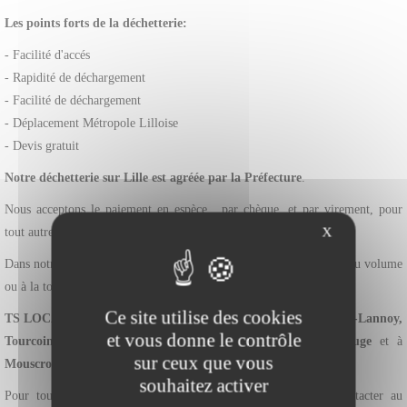
Les points forts de la déchetterie:
- Facilité d'accés
- Rapidité de déchargement
- Facilité de déchargement
- Déplacement Métropole Lilloise
- Devis gratuit
Notre déchetterie sur Lille est agréée par la Préfecture
.
Nous acceptons le paiement en espèce, par chèque, et par virement, pour
X
tout autre modalité de paiement nous consulter.
Dans notre
déchetterie sur Lille
vous avez la possibilité de payer au volume
ou à la tonne.
Ce site utilise des cookies
TS LOCATION
intervient dans le
Nord
à
Lille, Roubaix, Lys-lez-Lannoy,
et vous donne le contrôle
Tourcoing, Villeneuve d'ascq, Carvin, Valenciennes, Maubeuge
et à
sur ceux que vous
Mouscron, Pecq et Dottignies
dans le
Hainaut (Belgique).
souhaitez activer
Pour toutes demandes de
devis gratuit
vous pouvez nous contacter au