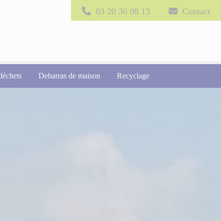
03 20 36 08 13
Contact
déchets
Debarras de maison
Recyclage